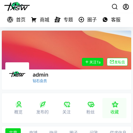
首页
商城
专题
圈子
客服
关注Ta
发私信
admin
钻石会员
概览
发布的
关注
粉丝
收藏
文章
商铺
快讯
圈子
问答
供求信息