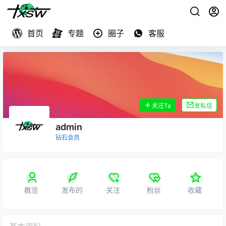
首页
专题
圈子
客服
关注Ta
发私信
admin
钻石会员
概览
发布的
关注
粉丝
收藏