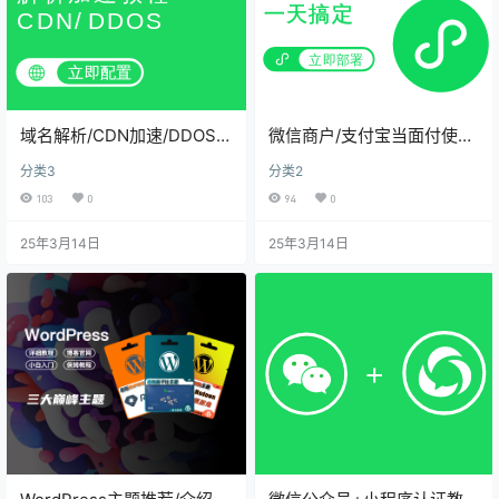
域名解析/CDN加速/DDOS防
微信商户/支付宝当面付使用
护
教程
分类3
分类2
103
0
94
0
25年3月14日
25年3月14日