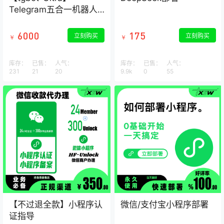
Telegram五合一机器人-
trx兑换-能量兑换-飞机会
员-监听钱包-发卡系统
6000
175
立刻购买
立刻购买
￥
￥
库存：
已售：
人气：
库存：
已售：
人气：
231
21
20
9.9k
0
55
【不过退全款】小程序认
微信/支付宝小程序部署
证指导