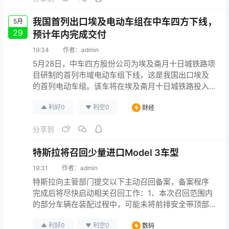
我国首列出口埃及电动车组在中车四方下线，
5月
29
预计年内完成交付
19:34
作者：
admin
5月28日，中车四方股份公司为埃及斋月十日城铁路项
目研制的首列市域电动车组下线，这是我国出口埃及
的首列电动车组。该车将在埃及斋月十日城铁路投入
服务，为埃及开罗市区、新行政首都和斋月十日城之
利好
0
利空
0
财经
间提供全新的交通方式。
分享到
特斯拉将召回少量进口Model 3车型
19:31
作者：
admin
特斯拉向主管部门提交以下主动召回备案，备案程序
完成后将尽快启动相关召回工作：1、本次召回范围内
的部分车辆在装配过程中，可能未将前排安全带顶部D
型环固定在B柱上的螺钉紧固至标准扭矩。覆盖范围为
利好
0
利空
0
数码
2019年1月12日至11月20日内生产的少量进口Model 3