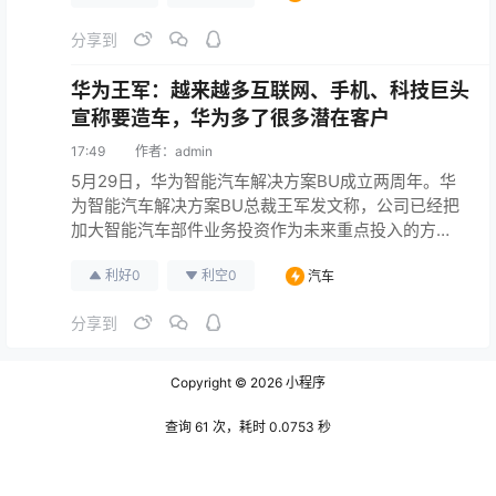
车型。2 、本次召回范围内的部分车辆可能未按标准扭
分享到
矩紧固制动卡钳螺栓。覆盖范围为2019年1月12日至11
月20日内生产的少量进口Model 3车…
华为王军：越来越多互联网、手机、科技巨头
宣称要造车，华为多了很多潜在客户
17:49
作者：
admin
5月29日，华为智能汽车解决方案BU成立两周年。华
为智能汽车解决方案BU总裁王军发文称，公司已经把
加大智能汽车部件业务投资作为未来重点投入的方
向，我们必须向下扎到根，唯有根深才能叶茂。在越
利好
0
利空
0
汽车
来越多的互联网、手机、科技巨头都宣称要造车的时
候，华为又多了很多潜在客户。与此同时，华为也更
分享到
加笃定自己当初的战略选择，永远抱着敬畏之心，拥
抱汽车产业，坚定不移地做智能网联汽车增量部件供
应商，帮助车企造好车。
Copyright © 2026
小程序
查询 61 次，耗时 0.0753 秒