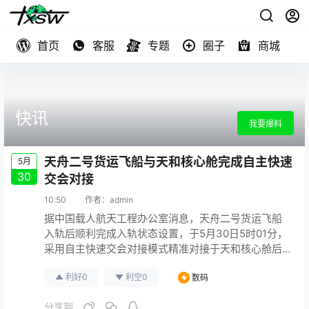
首页
客服
专题
圈子
商城
快讯
我要爆料
天舟二号货运飞船与天和核心舱完成自主快速
5月
30
交会对接
10:50
作者：
admin
据中国载人航天工程办公室消息，天舟二号货运飞船
入轨后顺利完成入轨状态设置，于5月30日5时01分，
采用自主快速交会对接模式精准对接于天和核心舱后
向端口，整个过程历时约8小时。（新浪科技）
利好
0
利空
0
数码
原文连接
分享到