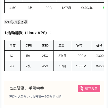
4.5G
3核
100G
12T/月
¥470/年
链
AMD芯片服务器
1.活动爆款（Linux VPS）：
内存
CPU
SSD
流量
宽带
价格
1G
1核
25G
3T/月
1000M
¥300/年
2G
2核
45G
7T/月
1000M
¥450/年
点点赞赏，手留余香
给TA打赏
还没有人赞赏，快来当第一个赞赏的人吧！